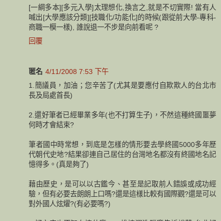
[一綱多本][多元入學]太理想化,換言之,就是不切實際! 當有人
喊出[大學應該分類][技職化/功能化]的時候(跟從前大學-專科-
商職一模一樣), 誰說退一不步是向前看呢 ?
回覆
匿名
4/11/2008 7:53 下午
1.簡議員，加油；您辛苦了(尤其是要應付自欺欺人的台北市
長及局處首長)
2.還好筆者已經畢業多年(也不打算生子)，不然這種終國噩夢
何時才會結束?
筆者國中時常想，到底是怎樣的情形要去學終國5000多年歷
代朝代史地?結果卻連自己居住的台灣地名都沒有終國地名記
憶得多。(真是夠了)
藉由歷史，是可以以古鑑今、甚至是記取前人錯誤或成功經
驗，但有必要去朗朗上口嗎?還是這樣比較有國際觀?還是可以
對外國人炫燿?(有必要嗎?)