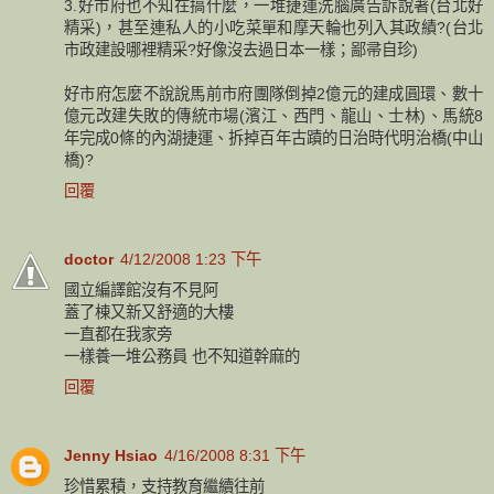
3.好市府也不知在搞什麼，一堆捷運洗腦廣告訴說著(台北好
精采)，甚至連私人的小吃菜單和摩天輪也列入其政績?(台北
市政建設哪裡精采?好像沒去過日本一樣；鄙帚自珍)
好市府怎麼不說說馬前市府團隊倒掉2億元的建成圓環、數十
億元改建失敗的傳統市場(濱江、西門、龍山、士林)、馬統8
年完成0條的內湖捷運、拆掉百年古蹟的日治時代明治橋(中山
橋)?
回覆
doctor
4/12/2008 1:23 下午
國立編譯館沒有不見阿
蓋了棟又新又舒適的大樓
一直都在我家旁
一樣養一堆公務員 也不知道幹麻的
回覆
Jenny Hsiao
4/16/2008 8:31 下午
珍惜累積，支持教育繼續往前