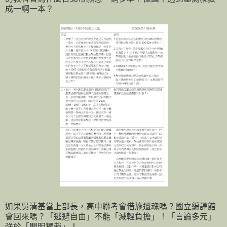
成一綱一本？
如果吳清基當上部長，高中聯考會借施還魂嗎？國立編譯館
會回來嗎？「逃避自由」不能「減輕負擔」！「言論多元」
強於「開明獨裁」！