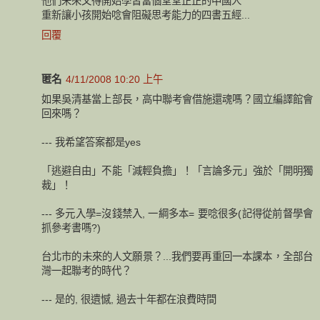
他們未來又得開始學習當個堂堂正正的中國人
重新讓小孩開始唸會阻礙思考能力的四書五經...
回覆
匿名
4/11/2008 10:20 上午
如果吳清基當上部長，高中聯考會借施還魂嗎？國立編譯館會
回來嗎？
--- 我希望答案都是yes
「逃避自由」不能「減輕負擔」！「言論多元」強於「開明獨
裁」！
--- 多元入學=沒錢禁入, 一綱多本= 要唸很多(記得從前督學會
抓參考書嗎?)
台北市的未來的人文願景？...我們要再重回一本課本，全部台
灣一起聯考的時代？
--- 是的, 很遺憾, 過去十年都在浪費時間