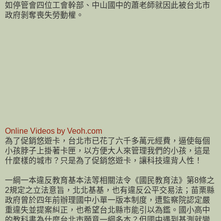
如停管會四位工會幹部、中山國中的蕭老師就因此被台北市
政府剝奪喪失勞動權。
Online Videos by Veoh.com
為了促銷悠遊卡，台北市已花了六千多萬元經費，逼使每個
小孩脖子上掛著卡匣，以方便大人來管理我們的小孩，這是
什麼樣的城市？只是為了促銷悠遊卡，讓科技違背人性！
一綱一本違反教育基本法等相關法令《國民教育法》第8條之
2規定之立法意旨，北北基基，也有違反公平交易法；苗栗縣
政府曾於四年前辦理國中小單一版本制度，遭監察院認定嚴
重違失並提案糾正，也希望台北縣市能引以為鑑。國小高中
的教科書為什麼台北市願意一綱多本？但國中遇到基測就變