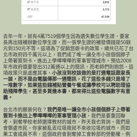
去年一年，就有4萬7519個學生因為遺失數位學生證，要家
長再出錢補辦數位學生證，而一張學生證的補發價錢是50餘
元到150元不等。這項為了促銷悠遊卡的政策，總共已花了台
北市政府四千萬元以上，我們成了唯一讓全市小孩個個脖子
上帶著簽到卡，進出上學嗶嗶嗶的軍事管理城市。預估2008
年市政府還要發出312萬通以上的簡訊，而老師們則抱怨，這
項政策只是虛應其事，
小孩沒到校該做的是打通電話跟家長
一談，而不是由電腦傳那一通簡訊，花了這些多錢只是堆了
一堆數字，如果這些錢補貼營養午餐或讓學校可以聘助理協
助殘障學生，甚至多買幾本書，都來得比這些電腦數字有意
義。
台北市的願景何在？
我們是唯一讓全市小孩個個脖子上帶著
簽到卡進出上學嗶嗶嗶的軍事管理小孩
，我們是要重回聯
考，剝奪學校老師選擇教材的城市，昨天我也質詢，我們是
會懲處市民，你家被亂丟垃圾我就不來收垃圾的城市，而如
果工會成員不乖，這個政府會剝奪掉工會幹部的勞動權，例