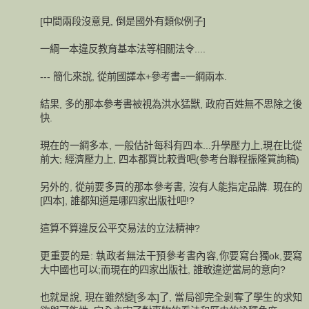
[中間兩段沒意見, 倒是國外有類似例子]
一綱一本違反教育基本法等相關法令....
--- 簡化來說, 從前國譯本+參考書=一綱兩本.
結果, 多的那本參考書被視為洪水猛獸, 政府百姓無不思除之後
快.
現在的一綱多本, 一般估計每科有四本...升學壓力上,現在比從
前大; 經濟壓力上, 四本都買比較貴吧(參考台聯程振隆質詢稿)
另外的, 從前要多買的那本參考書, 沒有人能指定品牌. 現在的
[四本], 誰都知道是哪四家出版社吧!?
這算不算違反公平交易法的立法精神?
更重要的是: 執政者無法干預參考書內容,你要寫台獨ok,要寫
大中國也可以;而現在的四家出版社, 誰敢違逆當局的意向?
也就是說, 現在雖然變[多本]了, 當局卻完全剝奪了學生的求知