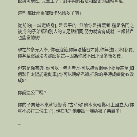
欲與可能性, 完全主宰了對事物的看法和歷史的詮釋角度.
這些,都比那張嗶嗶卡恐怖多了吧 !!
從前的[一試定終身], 是公平的. 無論你是持荒者,還是名門之
後,你的子弟都和別人的立足點相同,努力就會有成就! 三級貧戶
也能當總統!!
現在的多元入學, 你若沒錢,你無法補習才藝,你無法[四本]都買,
你甚至沒辦法考那麼多試---因為你繳不出那麼多報名費.
但若是你有錢: 你可以一考再考,你可以補習鋼琴小提琴甚至[如
何製作太陽能電動車],你可以賄絡老師,把你的平時成績從49改
成94.
你說這公平嗎?
你的子弟若本來就很優秀,[古時候]他本來輕鬆可上國立大(你
就不必打三份工了), 現在呢? 他要跟一堆紈褲子弟競爭!
...