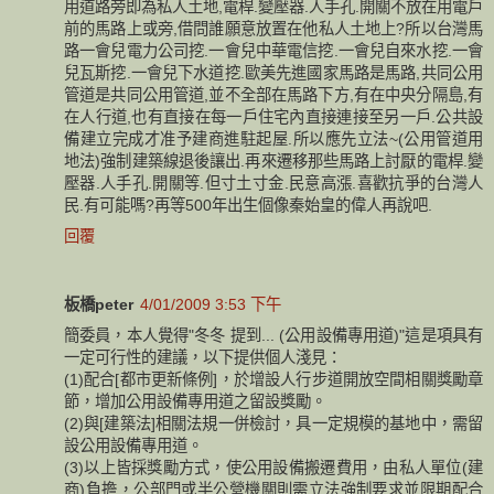
用道路旁即為私人土地,電桿.變壓器.人手孔.開關不放在用電戶
前的馬路上或旁,借問誰願意放置在他私人土地上?所以台灣馬
路一會兒電力公司挖.一會兒中華電信挖.一會兒自來水挖.一會
兒瓦斯挖.一會兒下水道挖.歐美先進國家馬路是馬路,共同公用
管道是共同公用管道,並不全部在馬路下方,有在中央分隔島,有
在人行道,也有直接在每一戶住宅內直接連接至另一戶.公共設
備建立完成才准予建商進駐起屋.所以應先立法~(公用管道用
地法)強制建築線退後讓出.再來遷移那些馬路上討厭的電桿.變
壓器.人手孔.開關等.但寸土寸金.民意高漲.喜歡抗爭的台灣人
民.有可能嗎?再等500年出生個像秦始皇的偉人再說吧.
回覆
板橋peter
4/01/2009 3:53 下午
簡委員，本人覺得"冬冬 提到... (公用設備專用道)"這是項具有
一定可行性的建議，以下提供個人淺見：
(1)配合[都市更新條例]，於增設人行步道開放空間相關獎勵章
節，增加公用設備專用道之留設獎勵。
(2)與[建築法]相關法規一併檢討，具一定規模的基地中，需留
設公用設備專用道。
(3)以上皆採獎勵方式，使公用設備搬遷費用，由私人單位(建
商)負擔，公部門或半公營機關則需立法強制要求並限期配合