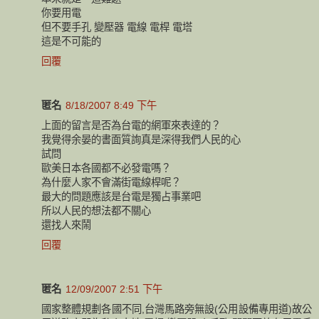
你要用電
但不要手孔 變壓器 電線 電桿 電塔
這是不可能的
回覆
匿名
8/18/2007 8:49 下午
上面的留言是否為台電的網軍來表達的？
我覺得余晏的書面質詢真是深得我們人民的心
試問
歐美日本各國都不必發電嗎？
為什麼人家不會滿街電線桿呢？
最大的問題應該是台電是獨占事業吧
所以人民的想法都不關心
還找人來鬧
回覆
匿名
12/09/2007 2:51 下午
國家整體規劃各國不同,台灣馬路旁無設(公用設備專用道)故公