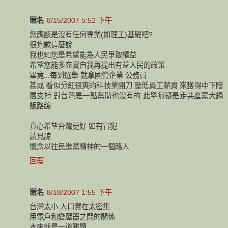
匿名
8/15/2007 5:52 下午
您應該是沒有任何專業(如理工)基礎吧?
很抱歉這麼說
我也知您是希望能為人民爭取權益
希望您能多充實自我再提出有益人民的政策
畢竟...每到選舉 就拿國營企業 公務員
甚或 看似分紅很爽的科技業開刀 壓低員工薪資 來獲得中下階
層支持 對台灣是一點幫助也沒有的 此舉無疑是走共產黨大鍋
飯路線
真心希望台灣更好 如有冒犯
請見諒
懷念以往民進黨精神的一個路人
回覆
匿名
8/18/2007 1:55 下午
台灣太小 人口實在太密集
用電戶和變壓器之間的關係
本來就是一道難題