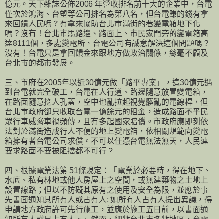
億元。天下雜誌公佈2006 年營收排名前十大的企業中，台電
僅次於鴻海、台塑等公司排名為第八名，但台電賺的錢有拿
來回饋人民嗎？有拿來協助台北市滿街的巷變電箱地下化
嗎？沒有！台北市馬路邊、路面上、市民家門旁的變電箱高
達8111個，多處變電所，台電公司有誠意解決這個問題嗎？
沒有！台電只是拿回饋金來跟地方做政治關係，絲毫不顧及
台北市的都市發展。
三、市府在2005年以近30億元做「路平專案」，這30億元遇
到台電就完全破工，台電在人行道、路邊隨意放置變電箱，
在路面隨意挖人孔蓋，空中也亂拉起視覺髒亂的電線桿，但
台北市政府卻只收取台電一億餘元的租金，造成路面不平民
眾行車威脅車禍頻傳，且有多起國家賠償。市政府應即刻依
法對於滿街造成行人不便的地上變電箱，依相關規範向變電
箱擁有者台電公司求償。不可以任憑台電無法無天，人民連
要求路面不要被阻擋都不可行 ?
四、根據電業法第 51條規定：「電業於必要時，得在地下、
水底、私有林地或他人房屋上之空間，或無建築物之土地上
設置線路；但以不防礙其原有之使用及安全為限，並應於事
先書面通知其所有人或占有人; 如所有人占有人提出異議，得
申請地方政府許可先行施工，並應於施工五日前，以書面通