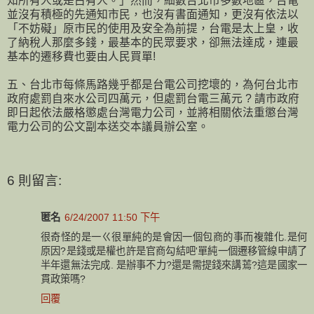
知所有人或是占有人。」然而，細數台北市多數地區，台電
並沒有積極的先通知市民，也沒有書面通知，更沒有依法以
「不妨礙」原市民的使用及安全為前提，台電是太上皇，收
了納稅人那麼多錢，最基本的民眾要求，卻無法達成，連最
基本的遷移費也要由人民買單!
五、台北市每條馬路幾乎都是台電公司挖壞的，為何台北市
政府處罰自來水公司四萬元，但處罰台電三萬元 ? 請市政府
即日起依法嚴格懲處台灣電力公司，並將相關依法重懲台灣
電力公司的公文副本送交本議員辦公室。
6 則留言:
匿名
6/24/2007 11:50 下午
很奇怪的是一ㄍ很單純的是會因一個包商的事而複雜化.是何
原因?是錢或是權也許是官商勾結吧'單純一個遷移管線申請了
半年還無法完成. 是辦事不力?還是需提錢來講蔫?這是國家一
貫政策嗎?
回覆