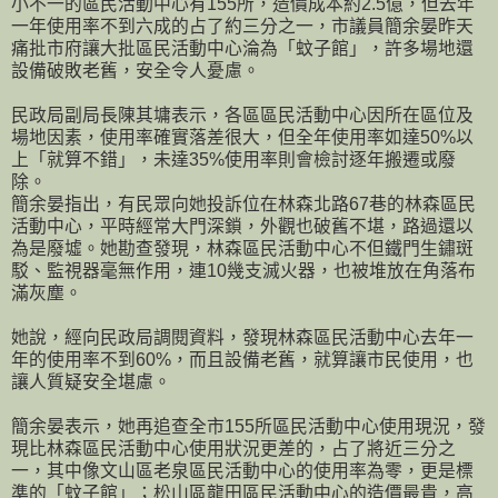
小不一的區民活動中心有155所，造價成本約2.5億，但去年
一年使用率不到六成的占了約三分之一，市議員簡余晏昨天
痛批市府讓大批區民活動中心淪為「蚊子館」，許多場地還
設備破敗老舊，安全令人憂慮。
民政局副局長陳其墉表示，各區區民活動中心因所在區位及
場地因素，使用率確實落差很大，但全年使用率如達50%以
上「就算不錯」，未達35%使用率則會檢討逐年搬遷或廢
除。
簡余晏指出，有民眾向她投訴位在林森北路67巷的林森區民
活動中心，平時經常大門深鎖，外觀也破舊不堪，路過還以
為是廢墟。她勘查發現，林森區民活動中心不但鐵門生鏽斑
駁、監視器毫無作用，連10幾支滅火器，也被堆放在角落布
滿灰塵。
她說，經向民政局調閱資料，發現林森區民活動中心去年一
年的使用率不到60%，而且設備老舊，就算讓市民使用，也
讓人質疑安全堪慮。
簡余晏表示，她再追查全市155所區民活動中心使用現況，發
現比林森區民活動中心使用狀況更差的，占了將近三分之
一，其中像文山區老泉區民活動中心的使用率為零，更是標
準的「蚊子館」；松山區龍田區民活動中心的造價最貴，高