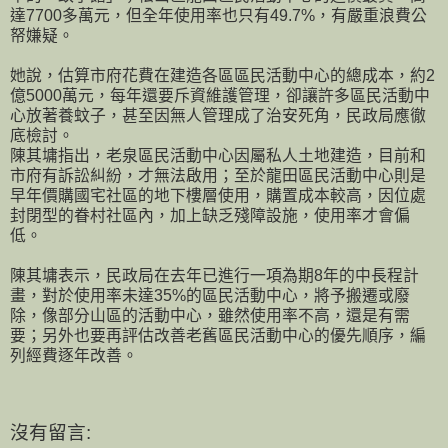
達7700多萬元，但全年使用率也只有49.7%，有嚴重浪費公
帑嫌疑。
她說，估算市府花費在建造各區區民活動中心的總成本，約2
億5000萬元，每年還要斥資維護管理，卻讓許多區民活動中
心放著養蚊子，甚至因無人管理成了治安死角，民政局應徹
底檢討。
陳其墉指出，老泉區民活動中心因屬私人土地建造，目前和
市府有訴訟糾紛，才無法啟用；至於龍田區民活動中心則是
早年價購國宅社區的地下樓層使用，購置成本較高，因位處
封閉型的眷村社區內，加上缺乏殘障設施，使用率才會偏
低。
陳其墉表示，民政局在去年已進行一項為期8年的中長程計
畫，對於使用率未達35%的區民活動中心，將予搬遷或廢
除，像部分山區的活動中心，雖然使用率不高，還是有需
要；另外也要再評估改善老舊區民活動中心的優先順序，編
列經費逐年改善。
沒有留言: