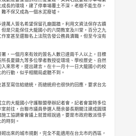
生成長的環境，建了停車場覆土不深，老樹不能生存，
，難不保又成為一個水泥廢墟。
多達萬人簽名希望保留孔廟圍牆，利用文資法保存古蹟
，但是只能保住大龍國小的六間教室及川堂，百分之九
工作室甚至還聯名上法院告發公務員瀆職，但至今沒有
簽署，一個月來有效的簽名人數已達兩千人以上，目標
所所長夏鑄九等多位學者教授從環境、學校歷史、自然
切入來思考，提出建言。在十一月十一日大龍國小的校
化的行動，似乎相關局處聽不到。
友甚至寫信給總統，而總統府也很快的回應，要求台北
。
成立的大龍國小守護聯盟舉辦記者會，記者會當時多位
作室前往，台聯市議員參選人簡余晏長期關注建成圓環
牆施工協調會會議上就曾經說過，要是市政府敢派怪手
化的時刻。
堆砌出來的城市規劃，完全不能適用在台北市的西區，