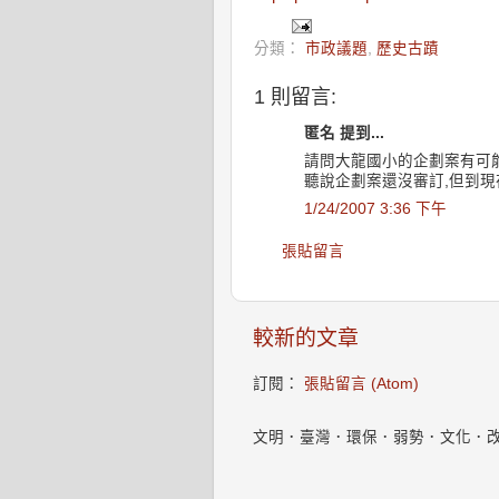
分類：
市政議題
,
歷史古蹟
1 則留言:
匿名 提到...
請問大龍國小的企劃案有可
聽說企劃案還沒審訂,但到現
1/24/2007 3:36 下午
張貼留言
較新的文章
訂閱：
張貼留言 (Atom)
文明．臺灣．環保．弱勢．文化．改變