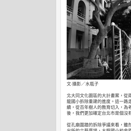
文‧攝影／水瓶子
北大同文化園區的大計畫案，從
龍國小拆除重建的進度。這一路
續，從百年樹人的教育切入，為
後，我們更加確定台北市是個沒
從孔廟圍牆的拆除爭議來看，雖
出所的六藝廣場，大龍國小校舍