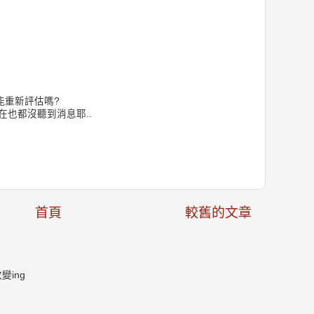
能重新評估嗎?
在也都沒聽到消息耶..
首頁
較舊的文章
ing