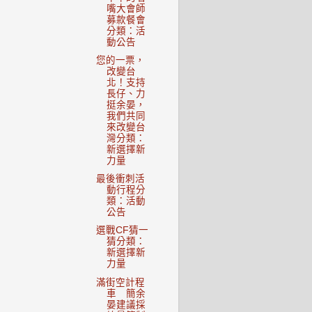
嘴大會師
募款餐會
分類：活
動公告
您的一票，
改變台
北！支持
長仔、力
挺余晏，
我們共同
來改變台
灣分類：
新選擇新
力量
最後衝刺活
動行程分
類：活動
公告
選戰CF猜一
猜分類：
新選擇新
力量
滿街空計程
車 簡余
晏建議採