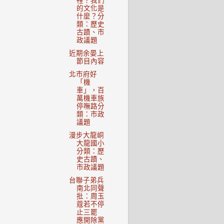
裡？我們
的文化是
什麼？分
類：歷史
古蹟、市
政議題
近期余晏上
節目內容
北市府好
「機
車」，百
萬機車族
停嘸路分
類：市政
議題
漫步大龍峒
大龍國小
分類：歷
史古蹟、
市政議題
台聯子弟兵
南北同聲
批：周玉
蔻若不停
止三罷
應開除黨