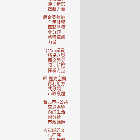
類：新選
擇新力量
簡余晏參加
全民計程
車聯誼餐
會分類：
新選擇新
力量
台北市議員
請投八號
簡余晏分
類：新選
擇新力量
四.歷史空間
再利用方
式分類：
市政議題
台北市--公共
交通為導
向的生活
圈分類：
市政議題
大龍峒的文
化在哪