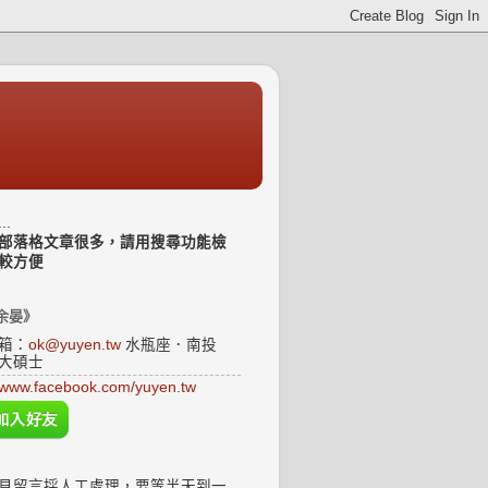
..
部落格文章很多，請用搜尋功能檢
較方便
余晏》
箱：
ok@yuyen.tw
水瓶座．南投
大碩士
www.facebook.com/yuyen.tw
見留言採人工處理，要等半天到一