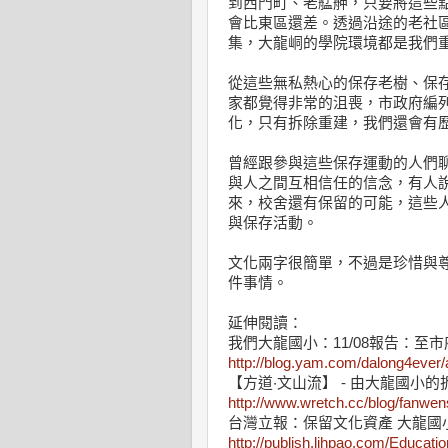
到西門町、老艋舺，只要將這些
會比東區還差。透過沿途的老社
集，大龍峒的學院環境都是我們
從這些無私熱心的保存老樹、保
家都覺得非常的沮喪，市政府編
化，只有拆除重建，我們還會有
曾經跟參與這些保存運動的人們
與人之間互相信任的信念，有人
來，校舍還有保留的可能，這些
與保存活動。
文化兩字很簡單，不過是珍惜與
件事情。
延伸閱讀：
我們大龍國小：11/08報告：至
http://blog.yam.com/dalong4ever
【方道‧文山流】 - 由大龍國小
http://www.wretch.cc/blog/fanwe
台灣立報：保留文化資產 大龍國
http://publish.lihpao.com/Educati