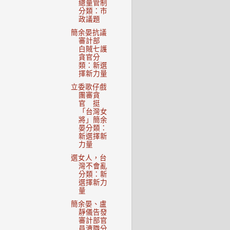
總量管制
分類：市
政議題
簡余晏抗議
審計部
白賊七護
貪官分
類：新選
擇新力量
立委歌仔戲
團審貪
官 挺
「台灣女
將」簡余
晏分類：
新選擇新
力量
選女人，台
灣不會亂
分類：新
選擇新力
量
簡余晏、盧
靜儀告發
審計部官
員瀆職分