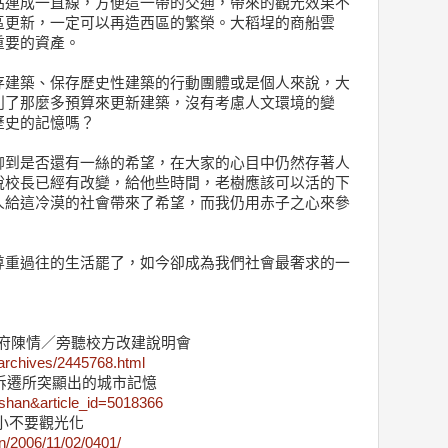
點連成一直線，方便這一帶的交通，帶來的觀光效果不
區更新，一定可以再造西區的繁榮。大稻埕的商船雲
重要的資產。
存建築、保存歷史性建築的行動團體或是個人來說，大
列了那麼多預算來更新建築，沒有考慮人文環境的變
歷史的記憶嗎？
聊到是否還有一絲的希望，在大家的心目中仍然存著人
說校長已經有改變，給他些時間，老樹應該可以活的下
人給這冷漠的社會帶來了希望，而我仍用赤子之心來參
尊重過往的生活罷了，如今卻成為我們社會最奢求的一
市府陳情／旁聽校方改建說明會
/archives/2445768.html
的拆遷所突顯出的城市記憶
nshan&article_id=5018366
小不要觀光化
on/2006/11/02/0401/