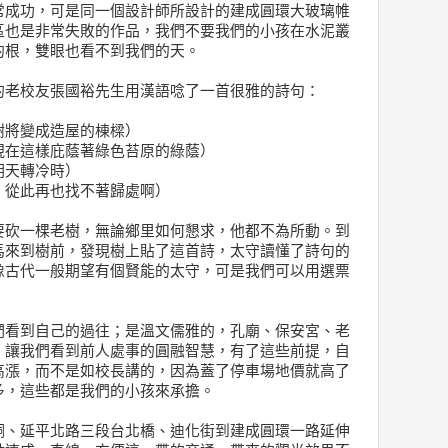
常成功，可是同一個設計師所設計的建成圓環大玻璃帷
區也是非常失敗的作品，我們不要我們的小孩在水泥叢
的根，雙眼也看不到我們的天。
的老校友張國裕先生用漢語唸了一首很雅的詩句：
樹將變成造屋的棟樑）
現在這樣庇蔭著綠色苔原的綠蔭）
明天轉冷時）
，從此再也找不著歸處啊）
要砍一棵老樹，無論鄉里如何懇求，他都不為所動。到
馬來到樹前，發現樹上貼了這首詩，太守讀懂了詩句的
像古代一般期望有個賢能的太守，可是我們可以用選票
。
們看到自己的過往；是溫文儒雅的，孔廟、保安宮、老
，讓我們看到前人處事的圓融智慧，有了這些前提，自
高漲，而不是如校長講的，因為蓋了停車場地價就高了
多，這些都是我們的小孩來承擔。
峒、延平北路三段台北橋、迪化街到建成圓環一路延伸