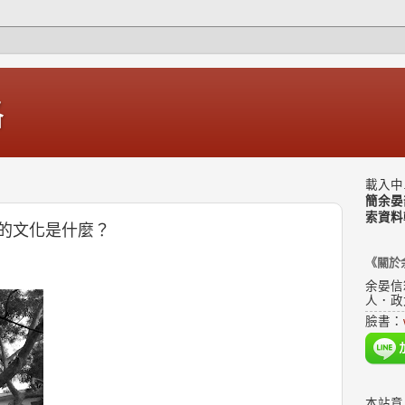
格
載入中.
簡余晏
索資料
的文化是什麼？
《關於
余晏信
人．政
臉書：
本站意