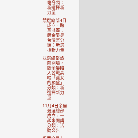
籍分類：
新選擇新
力量
競選總部4日
成立，跨
黨派籲：
簡余晏是
台灣黨分
類：新選
擇新力量
競選總部熱
鬧開場，
簡余晏陷
入苦戰高
唱「孤女
的願望」
分類：新
選擇新力
量
11月4日余晏
競選總部
成立，一
起來開講
分類：活
動公告