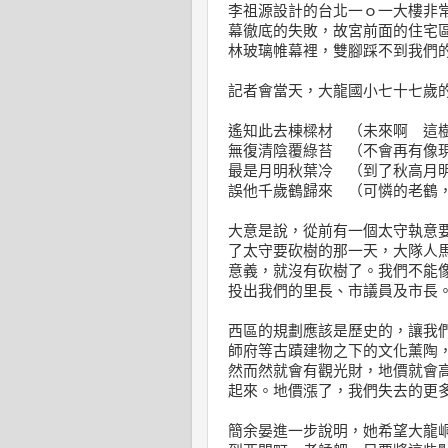
李祖源設計的台北一ｏ一大樓非
幕徹底的失敗，故宮前面的住宅
林玻璃帷幕裡，雙腳踩不到我們
記者會當天，大龍國小七十七歲
遙知此去棟樑材 （未來啊 這
無復清陰覆綠苔 （不會再有像
最是月明秋葉冷 （到了秋高月
誤他千歲鶴歸來 （可憐的老鶴
大意是說，從前有一個太守執意
了太守要砍樹的那一天，大隊人
意義，就沒有砍樹了。我們不能
投出我們的里長、市議員及市長
西區的規劃應該是歷史的，讓我
師府等古蹟建物之下的文化薰陶
然而然就會有觀光財，地價就會
起來。地價漲了，我們失去的更
簡余晏進一步說明，她希望大龍