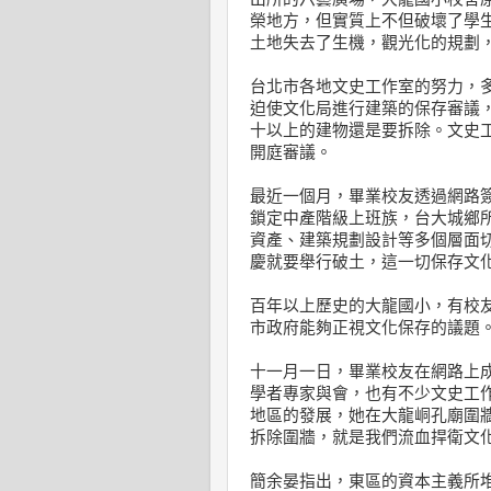
榮地方，但實質上不但破壞了學
土地失去了生機，觀光化的規劃
台北市各地文史工作室的努力，
迫使文化局進行建築的保存審議
十以上的建物還是要拆除。文史
開庭審議。
最近一個月，畢業校友透過網路
鎖定中產階級上班族，台大城鄉
資產、建築規劃設計等多個層面
慶就要舉行破土，這一切保存文
百年以上歷史的大龍國小，有校
市政府能夠正視文化保存的議題
十一月一日，畢業校友在網路上
學者專家與會，也有不少文史工
地區的發展，她在大龍峒孔廟圍
拆除圍牆，就是我們流血捍衛文
簡余晏指出，東區的資本主義所