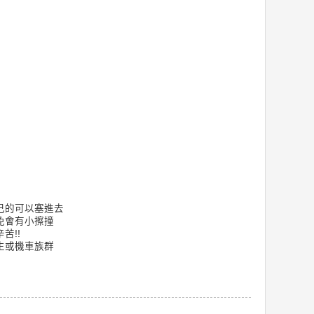
己的可以塞進去
免會有小擦撞
苦!!
生或機車族群