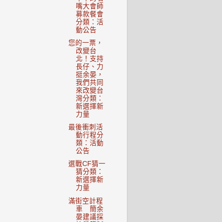
嘴大會師
募款餐會
分類：活
動公告
您的一票，
改變台
北！支持
長仔、力
挺余晏，
我們共同
來改變台
灣分類：
新選擇新
力量
最後衝刺活
動行程分
類：活動
公告
選戰CF猜一
猜分類：
新選擇新
力量
滿街空計程
車 簡余
晏建議採