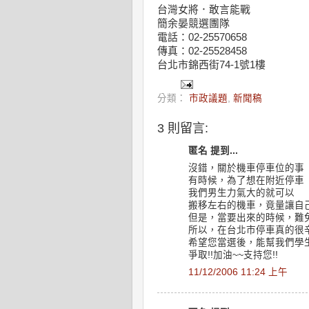
台灣女將．敢言能戰
簡余晏競選團隊
電話：02-25570658
傳真：02-25528458
台北市錦西街74-1號1樓
分類：
市政議題
,
新聞稿
3 則留言:
匿名 提到...
沒錯，關於機車停車位的事
有時候，為了想在附近停車
我們男生力氣大的就可以
搬移左右的機車，竟量讓自
但是，當要出來的時候，難
所以，在台北市停車真的很辛
希望您當選後，能幫我們學
爭取!!加油~~支持您!!
11/12/2006 11:24 上午