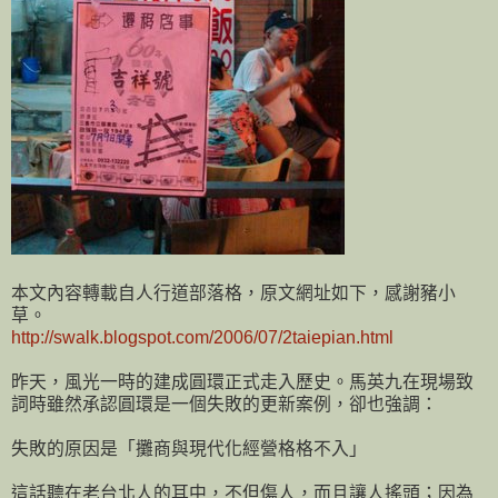
本文內容轉載自人行道部落格，原文網址如下，感謝豬小
草。
http://swalk.blogspot.com/2006/07/2taiepian.html
昨天，風光一時的建成圓環正式走入歷史。馬英九在現場致
詞時雖然承認圓環是一個失敗的更新案例，卻也強調：
失敗的原因是「攤商與現代化經營格格不入」
這話聽在老台北人的耳中，不但傷人，而且讓人搖頭；因為