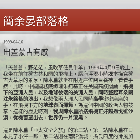
簡余晏部落格
1999-04-16
出差蒙古有感
「天蒼蒼，野茫茫，風吹草低見牛羊」1999年4月9日晚上，
我坐在前往蒙古共和國的飛機上，腦海浮現小時課本描寫蒙
古大草原的景象，陳水扁就坐在附近座位閉目養神。看看手
錶，此時，中國國務院總理朱鎔基正在美國高談闊論，
飛機
下的亞洲人民，以及地球彼端的美洲人民，同時豎起耳朵關
注朱鎔基的演出
，我想像兩大洲人民同時
高舉
密密麻麻的
手
，在飛機下方的
地球表面揮舞
，為這個中國的政治人物鼓
掌。這樣的歷史時刻，
我與陳水扁所搭飛機正好越過戈壁沙
漠，從機窗望出去，世界仍一片漆黑。
這是陳水扁「亞太安全之旅」的第三站，第一站陳水扁在日
本見了小澤一郎，第二站則在南韓漢城，攝氏四度的冷風加