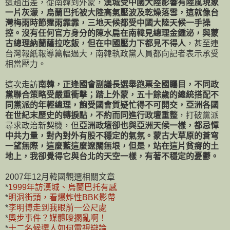
這趟出差，從南韓到外蒙，
漢城受中國大陸影響有陸風現象
一片灰濛，烏蘭巴托被大陸高氣壓波及乾燥落雪，這就像台
灣梅雨時節霪雨霏霏，三地天候都受中國大陸天候一手操
控。沒有任何官方身分的陳水扁在南韓見總理金鍾泌，與蒙
古總理納蘭薩拉吃飯，但在中國壓力下都見不得人
，甚至連
台灣報紙報導篇幅過大，南韓執政黨人員都向記者表示承受
相當壓力。
這次走訪
南韓，正逢國會副議長選舉跑票全國矚目，不同政
黨聯合策略受嚴重衝擊；踏上外蒙，五十餘歲的總統搭配不
同黨派的年輕總理，飽受國會質疑忙得不可開交，亞洲各國
在世紀末歷史的轉捩點，不約而同進行政壇重整
，打破黨派
尋求政治新契機，但
亞洲政壇卻也與亞洲天候一樣，都忌憚
中共力量，對內對外有股不穩定的氣氛。蒙古大草原的蒼穹
一望無際，這麼藍這麼遼闊無垠，但是，站在這片貧瘠的土
地上，我卻覺得它與台北的天空一樣，有著不穩定的憂鬱。
2007年12月韓國觀選相關文章
*
1999年訪漢城、烏蘭巴托有感
*
明洞街頭，看爆炸性BBK影帶
*
李明博走到我眼前一公尺處
*
奧步事件？媒體嘜擱亂啊！
*
十二名候選人如何電視辯論