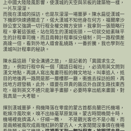
上中國大陸陸風影響，使漢城的天空與呆板的建築物一樣，
一片灰濛濛。
而我在漢城的採訪，也是灰濛濛一場噩夢。陳水扁從漢城一
下機即快速通關走了，偌大漢城不知他身在何方，福爾摩沙
辦公室又強調一切行程全權交韓方安排，我拿到一張簡略行
程。拿著這張紙，站在陌生的漢城街頭，一切就交給素昧平
生的計程車司機。而且南韓計程車採分級制，同一路程價差
高達一倍，看到外地人還會亂繞路，一番折騰，我也學到在
漢城叫計程車的秘訣。
陳水扁這趟「安全溝通之旅」，是記者的「異國求生之
旅」，例如行程中有一個「國語日報社」，必須用英文問到
漢文地點，再請人寫出鬼畫符般的韓文地址，叫車追人，抵
目的地後再一路問是那一層樓那一廳，衝進去採訪拍照，再
找地方趕發稿，此外，還要在昂貴的飯店外自謀生路找東西
吃，碰到英文不通只能筆手畫腳，必要時拿出紙來畫圖，對
我真是一大考驗。
揮別漢城噩夢，飛機降落在零度的蒙古首都烏蘭巴托機場，
乾燥冷風吹來，嗅不出絲毫草原氣味。蒙古時間晚間十時，
機場裡竟擠滿人，仔細一瞧， 不是觀光客也不是小販，而
是兩頰被風吹成兩塊紅餅的蒙古人，大家閒閒沒事擠在機場