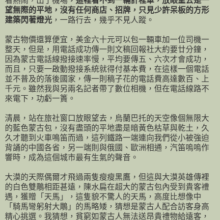
看熱鬧，出了機場
，這裡看不到一輛計程車，放眼望去是一
望無際的平地，沒有任何商店、招牌，只見少許呆板的方形
建築閃著燈光
，一路行去，幾乎不見人蹤。
蒙古物價還算便宜，美金六十元可以包一輛車加一位司機一
整天，但是，用電話成功傳一則文稿回報社大約要廿分鐘，
因為蒙古電話線撥接速率慢，平均要傳五、六次才會成功，
而且，只要一啟動撥接系統就得付基本費，在這樣一個電話
並不普及的落後國家，傳一則稿子花的電話費高達數百、上
千元。雖然我與另兩名記者帶了數位相機，但在電話線路不
來電下，功虧一簣。
清晨，站在旅社窗口放眼望去，烏蘭巴托的天空像個無限大
的藍色蒙古包，沒有盡頭的平地盡是暗黃色枯草與乾土，久
久才聽到火車鳴笛而過，這列鐵路一端連向我們從小被強迫
背誦的中國各省，另一端則與俄國、歐洲相通，汽笛嗚嗚作
響時，成為這個城市最有生氣的聲音。
大漠的天際偶爾才飛過兩隻瘦瘦黑鷹，但這與大漠英雄傳裡
的白色雙鵰相距甚遠，陳水扁在超大的蒙古包內受到貴客禮
遇，獲贈「天馬」，這隻貌不驚人的天馬，高度比想像中
「騎馬彎躬射大鵰」的馬略矮，猜想是蒙古人配合訪客身高
精心挑選。我猜想，貧窮如蒙古人無法送昂貴禮物給遠客，