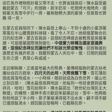
送匹馬作禮物既好看又帶不走，也算省錢高招。陳水扁受邀
戴起蒙古「可汗」的頭飾，飲羊奶茶、吃現烤大塊烤肉，還
騎著天馬雪中步行一周，雖無馳騁大漠的豪情，但景致也算
難 得一見。
在蒙古官員陪同下，陳水扁登上寨山，不到十歲的小童頂著
寒風在半山腰賣飲料掙錢，看了令人不忍。途經俄蒙聯合抗
日的紀念碑，蒙古官員說，這個紀念碑過去被教育是英雄事
蹟，可是隨著國際情勢變化，
中俄實力移轉及國家意識興
起，這個紀念碑反而讓他們不知該光榮或慚愧
，回首聯誰抗
誰歷史有幾許悲涼，我聽到蒙古人夾在中、俄、日間的弱國
生存之道，真是心有戚戚。
走訪喇嘛廟，正逢當地最大的祭典，著傳統服飾的蒙古扶老
攜幼自四方趕來，
四月天的此時，天際竟飄下雪
，雪花薄如
頭皮屑落地成水，一小時候，眼前就成為白色世界，遠山也
立刻白頭。（陳水扁很高興地說，他每到一地就會遇到這種
祥兆，哈哈）雪花紛飛中，陳水扁提出「跨世紀台灣民主大
聯盟」的構想，還伸手表示歡迎朱鎔基訪台，雪中，他興緻
勃勃地談了半小時，原子筆被凍得寫不出水來，顧不得手腳
已僵頭髮滴水，趕回飯店發稿時，已截稿在即。