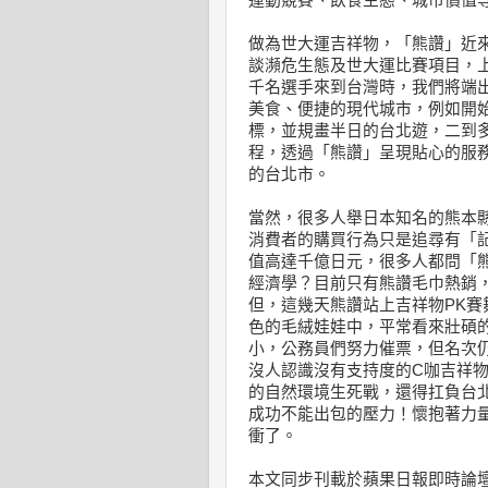
運動競賽、飲食生態、城市價值
做為世大運吉祥物，「熊讚」近
談瀕危生態及世大運比賽項目，上
千名選手來到台灣時，我們將端
美食、便捷的現代城市，例如開
標，並規畫半日的台北遊，二到
程，透過「熊讚」呈現貼心的服
的台北市。
當然，很多人舉日本知名的熊本
消費者的購買行為只是追尋有「記
值高達千億日元，很多人都問「
經濟學？目前只有熊讚毛巾熱銷
但，這幾天熊讚站上吉祥物PK
色的毛絨娃娃中，平常看來壯碩
小，公務員們努力催票，但名次
沒人認識沒有支持度的C咖吉祥
的自然環境生死戰，還得扛負台
成功不能出包的壓力！懷抱著力
衝了。
本文同步刊載於蘋果日報即時論