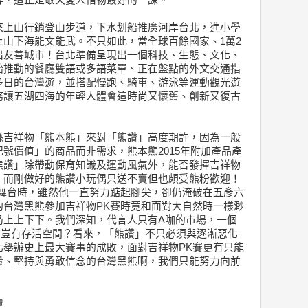
等，這正是敬天愛人惜物最好的一課。
來上山行銷登山步道，下水划船推廣河岸台北，進小學
山下海能文能武。不只如此，當全球百餘國家、1萬2
出友善城市！台北準備呈現出一個科技、生態、文化、
始推動的餐廳雙語或多語菜單、正在盤點的外文交通指
多日的台灣遊，並搭配慢跑、騎車、游泳等運動觀光遊
務讓五湖四海的年輕人體會這時尚又懷舊、創新又復古
縣吉祥物「熊本熊」來對「熊讚」高度期許，因為一般
號價值」的商品而非需求，熊本熊2015年附加產品產
熊讚」除帶動保育知識及運動風氣外，能否發揮吉祥物
，而剛做好的熊讚小玩偶只送不賣但也頗受熊粉歡迎！
賽舞台時，雖然他一直努力踮起腳尖，卻仍淹破在五彥六
的台灣黑熊參加吉祥物PK賽時竟和面對大自然時一樣渺
仍上上下下。我們深知，代言人只有A咖的市場，一個
物豈有存活空間？看來，「熊讚」不只必須與逐漸惡化
北舉辦史上最大賽事的成敗，面對吉祥物PK賽更有只能
量、堅持與勇敢信念的台灣黑熊啊，我們只能努力向前
壇