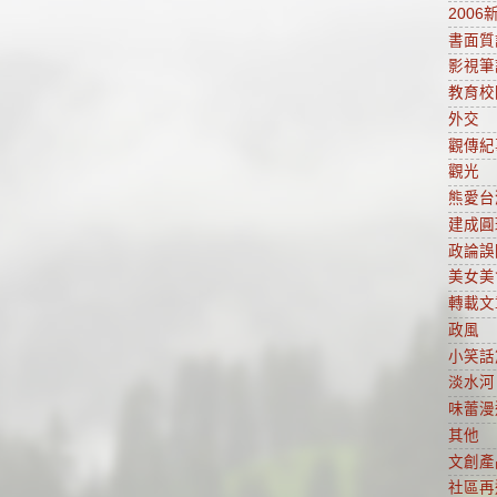
2006
書面質
影視筆
教育校
外交
觀傳紀
觀光
熊愛台
建成圓
政論誤
美女美
轉載文
政風
小笑話
淡水河
味蕾漫
其他
文創產
社區再