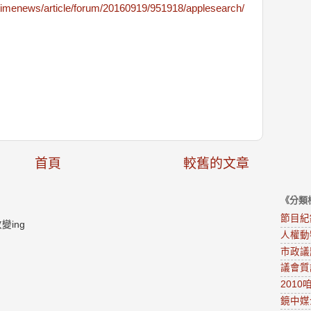
ltimenews/article/forum/20160919/951918/applesearch/
首頁
較舊的文章
《分類
節目紀
ing
人權動
市政議
議會質
201
鏡中媒