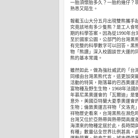
一胎須懷胎多久？一胎約幾仔？
熟悉又陌生。
報載玉山大分五月出現雙熊攜手
究竟該地有多少隻熊？是工人食
期的科學答案。因為從1990年
至於國家公園，公部門的台灣黑熊
有完整的科學數字可以回答。黑
物「熊讚」深入校園談世大運的
熊的基本常識。
雖然如此，做為強壯威武的「台
同樣由台灣黑熊代言，這更加突
活動的特質，剛落幕的巴西奧運
富物種及野生生物，1968年法國
年慕尼黑奧運會的「瓦爾迪」是
意外，美國亞特蘭大夏季奧運會
生物；倫敦奧運吉祥物「文洛克
祥物歷史看來，台灣黑熊在瀕危
台灣又位於亞熱帶與熱帶間高度
海漂來的物種定居於此，長時間
有種」數量佔全世界比例甚高，