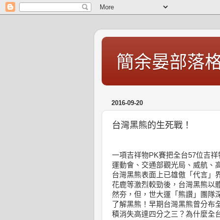
簡余晏部落
2016-09-20
台灣黑熊的生死戰！
一項吉祥物PK賽把全台57位吉
運動會、交通部觀光局、威航、
台灣黑熊表面上已雄傲「代言」
花鹿等激烈較勁後，台灣黑熊以
然夯，但，世大運「熊讚」團隊
了解黑熊！早期台灣黑熊曾分布全
積消失高達四分之三？為什麼全