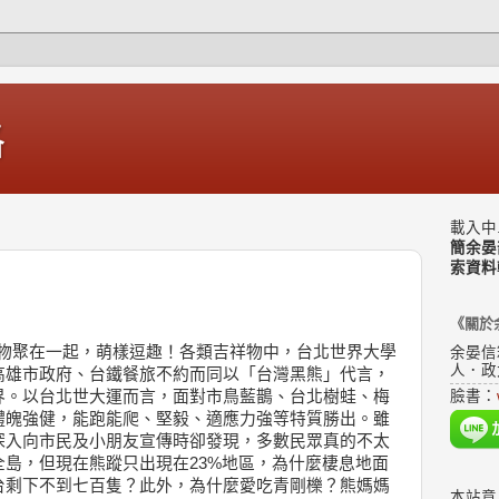
格
載入中.
簡余晏
索資料
《關於
祥物聚在一起，萌樣逗趣！各類吉祥物中，台北世界大學
余晏信
人．政
高雄市政府、台鐵餐旅不約而同以「台灣黑熊」代言，
界。以台北世大運而言，面對市鳥藍鵲、台北樹蛙、梅
臉書：
體魄強健，能跑能爬、堅毅、適應力強等特質勝出。雖
深入向市民及小朋友宣傳時卻發現，多數民眾真的不太
島，但現在熊蹤只出現在23%地區，為什麼棲息地面
台剩下不到七百隻？此外，為什麼愛吃青剛櫟？熊媽媽
本站意