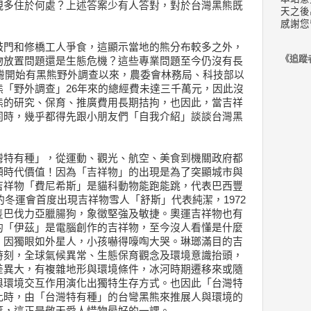
現多住於何處？上述答案少有人答對，對於台灣黑熊既
天之後
感謝您
敲門和修橋工人爭食，這顯示當地的熊分布較多之外，
《追蹤
物放置問題還是生態危機？這些專業問題至今仍沒有長
台灣開始有黑熊野外調查以來，農委會林務局、科技部以
「野外調查」26年來的總經費未達三千萬元，因此沒
熊的研究、保育、推廣費用長期拮拘，也因此，當吉祥
同時，幾乎都得先跟小朋友們「自我介紹」談談台灣黑
灣特有種」，從運動、觀光、航空、美食到機關政府都
顯時代價值！因為「吉祥物」的出現是為了突顯城市與
吉祥物「費尼希斯」是貓科動物能跑能跳，代表巴西豐
的冬運會首度出現吉祥物雪人「舒斯」代表純潔，1972
隻巴伐力亞臘腸狗，象徵堅強及敏捷。奧運吉祥物也有
的「伊茲」是電腦創作的吉祥物，至今沒人看懂是什麼
」因獨眼如外星人，小孩嚇得嚎啕大哭。琳瑯滿目的吉
時刻，全球氣候異常、生態保育觀念及環境意識抬頭，
差異大，有複雜地形與環境條件，冰河時期遷移來或隨
與環境交互作用演化出獨特生存方式。也因此「台灣特
此時，由「台灣特有種」的台彎黑熊來推展人與環境的