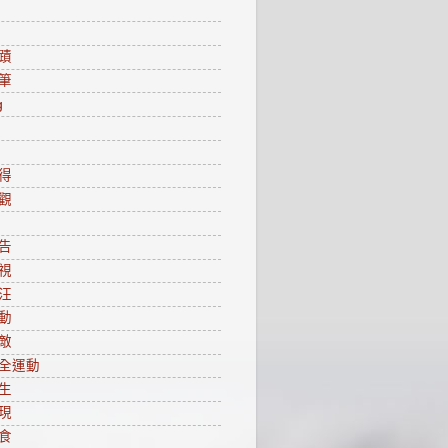
蹟
筆
g
得
觀
告
視
汪
動
敵
全運動
生
現
食