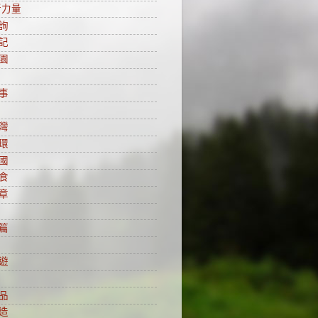
新力量
詢
記
園
事
灣
環
國
食
章
篇
遊
品
造