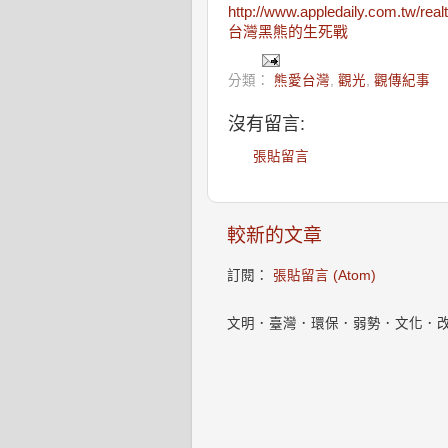
http://www.appledaily.com.tw/rea
台灣黑熊的生死戰
分類：
熊愛台灣
,
觀光
,
觀傳紀事
沒有留言:
張貼留言
較新的文章
訂閱：
張貼留言 (Atom)
文明．臺灣．環保．弱勢．文化．改變