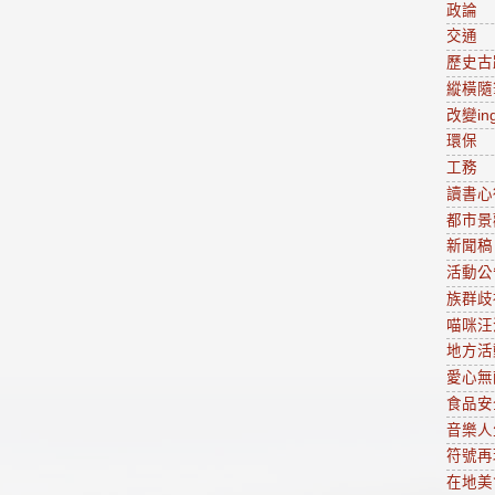
政論
交通
歷史古
縱橫隨
改變in
環保
工務
讀書心
都市景
新聞稿
活動公
族群歧
喵咪汪
地方活
愛心無
食品安
音樂人
符號再
在地美