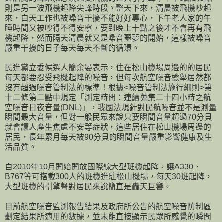
則是另一波飛機起降尖峰時段。整天下來，清晨被飛機吵起
來，白天工作也被噪音干擾不能好好專心，下午老人家的午
睡時間又被吵得不得安寧，要到晚上十點之後才不會再有飛
機起降，然而隔天清晨就又是噪音噩夢的開始，這樣被噪音
嚴重干擾的日子每天每天不斷的循環。
民進黨立委候選人簡余晏表示，住在松山機場周邊的的居民
每天都要忍受飛機起降的噪音，但每次航空噪音檢舉居然都
沒有超過噪音管制法的標準！根據<噪音管制法施行細則>第
十二條第二點中規定「測定時間：連續蒐集二十四小時之航
空噪音日夜音量(DNL)」，我國法規針對民航噪音並不是測量
瞬間最大音量，但對一般民眾來說只要瞬間音量超過70分貝
就會讓人產生焦慮不安等症狀，這些居住在松山機場周邊的
居民，長年累月每天被90分貝的瞬間音量嚴重影響健康及生
活品質。
自2010年10月開始開放國際線大型班機起降，讓A330、
B767等可搭載300人的班機進駐松山機場，每天30班起降，
大型班機的引擎聲對居民來說簡直是轟天巨響。
目前航空噪音監測報告結果及政府所公告的航空噪音防制區
劃定結果所適用的數據，並未能直接顯示民眾所感覺的瞬間