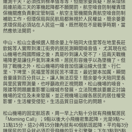
連測十天，必須找到標準值等等，但簡余晏質疑，原來環保
局連前兩三天的軍機起降都不願開罰，航空噪音防制權責環
保機關應負責劃定管制區，航空主管機關負責航空噪音防制
補助工作，但環保局與民航局都無視於人民權益，簡余晏要
求環保局必須站在人民這一邊，既然現在不是戰爭時期，當
然應依法開罰。
中山、松山立委候選人簡余晏上午陪同大佳里等在地里長莊
欽銘等人實際到濱江街旁的居民測瞬間噪音值， 尤其現在松
山機場也飛國際線之後，真是吵到讓人受不了，這兩天戰機
場降更是讓住戶氣到凍未條，居民形容幾乎以為墜機了。但
除了戰機之外，松山機場的噪音加倍讓沿線大佳里、行仁
里、下埤里、民福里等居民苦不堪言，最近變本加厲，瞬間
音量達到百分貝以上，讓人無法忍受！簡余晏今天陪同里長
與里民實際測量，也呼籲政府正視問題，松山機場的噪音、
限建等問題嚴重影響沿線城市發展，立法院應該要嚴正討論
機場的定位及未來發展，並正視機場沿線各居民的居住權受
影響，生活權受侵犯，生活品質日益惡化的問題。
松山機場的固定航班表，周一早上六點十分就有飛機幫居民
「Morning Call」；9點以後大小飛機密集起降，光是9點～
11點15分，這2小時15分鐘內就有40個航班起降，平均每3分
鐘居民的耳朵就必須忍受飛機的巨大引擎聲；下午3點到5點