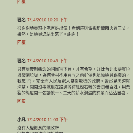
回覆
匿名
7/14/2010 10:20 下午
很謝謝議員幫小老百姓出氣！看到這則電視新聞時火冒三丈，
果然，是議員您站出來了。謝謝！
回覆
匿名
7/14/2010 10:49 下午
只有讓帝制觀念的國民黨下台，才有希望。好比台北市要買垃
圾袋倒垃圾，為何眷村不用買?(之前好像也是簡議員踢爆的，
我忘了)，完全將人民及窮人當提款機的政府。警察見黑道就
泡茶，閒閒沒事就躲在路邊等待紅燈右轉的善良老百姓，用惡
裂的態度開一張讓他一、二天的薪水泡湯的罰單而沾沾自喜。
回覆
小凡
7/14/2010 11:03 下午
沒有人權概念的爛政府