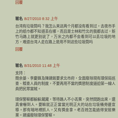
回覆
匿名
8/27/2010 8:32 上午
台湾有垃圾筒吗？我怎么来这两个月都没有看到过，去夜市手
上的纸巾都不知道丢在哪，而且是士林和竹北的我都去过，新
竹马路上就更别说了，万米之内都不会看到可以丢垃圾的地
方，难道台湾人走在路上是用不到这些垃圾筒吗
回覆
匿名
8/31/2010 11:48 上午
支持：
簡余晏、李慶鋒及陳建銘要求北市府，全面廢除現有環保局巡
查、稽查人員的制度，不要再用不當的獎懲制度逼迫第一線人
員把民眾當賊。
環保警察都躲躲藏藏，等待路人不小丟棄，突然間跑出來，還
真會嚇到人。要嘛就正正當當光明正大的站在垃圾桶旁邊宣
導。那有暗地裡抓人，又有獎金拿。老百姓怎能過得安居樂
業。建議廢除環保警察。