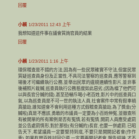
回覆
小賴
1/23/2011 12:43 上午
我想知道這件事在議會質詢官員的結果
回覆
小賴
1/23/2011 1:16 上午
環保稽查是不錯的方法,因為有一些民眾確實不守法,但當民眾
質疑巡查員身份及正當性,不具司法警察的巡查員,應等警察到
場後才可繼續執行公務,並舉出民眾的違規連續性影片,並非事
後補照片栽贓,巡查員執行公務態度如此惡劣,(因為檔了他們可
以與長官分贓的錢),甚至恐嚇斥喝小老百姓,影片中的巡查員口
氣,以為巡查員是不可一世的執法人員,社會案件中常有假車禍
真搶劫,誰知道會不會利用這種方式假稽查真搶劫,為了獎金(分
贓啦)真是不應該,勇敢的市議員一定要為小百姓伸冤,並徹查所
有被開單的所有案例是否有冤情,若有冤情,開罰人員應受處罰
並公告處罰情形,對於那些(有分贓的)長官,也要一併處罰.已昭
告天下,希望議員一定要堅持到底,不要只是開開記者會(作作
秀),如果有替百姓討回公道,一定要再開記者會,報告結論,才不