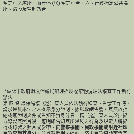
留許可之處所，而無停 (居) 留許可者。六、行經指定公共場
所、路段及管制站者
**臺北市政府環境保護局辦理違反廢棄物清理法稽查工作執行
辦法
第 四 條 環保局稽（巡）查人員依法執行稽查、告發工作時，
請求違反本法之人提示身分證明，據以取締告發。其無故拒
絕或無證明文件或告知不實身分者，稽（巡）查人員於拍攝
或錄製其照片後，應明確告知其所違反之行為及規定與將攝
得或錄製之照片或影帶，
向警察機關、民政機關或附近社區
民眾查證其身分，
並登載環保局網站，請求民眾協助辨識其