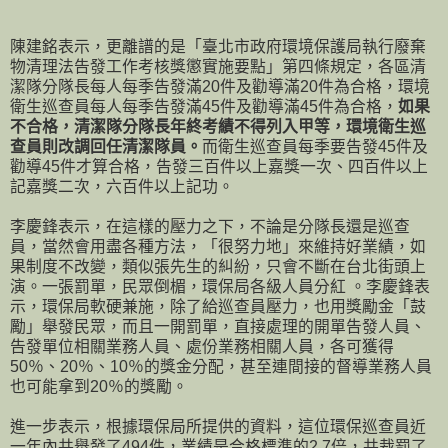
陳建銘表示，更離譜的是「臺北市政府環境保護局執行廢棄
物清理法告發工作考核獎懲實施要點」第四條規定，各區清
潔隊分隊長每人每季告發滿20件及勸導滿20件為合格，環境
衛生巡查員每人每季告發滿45件及勸導滿45件為合格，
如果
不合格，清潔隊分隊長年終考績不得列入甲等，環境衛生巡
查員則改調回任清潔隊員。
而衛生巡查員每季要告發45件及
勸導45件才算合格，告發三百件以上嘉獎一次、四百件以上
記嘉獎二次，六百件以上記功。
李慶鋒表示，在這樣的壓力之下，不論是分隊長還是巡查
員，當然會用盡各種方法，「很努力地」來維持好業績，如
果制度不改變，類似張先生的糾紛，只會不斷在台北街頭上
演。一張罰單，民眾倒楣，環保局各級人員分紅 。李慶鋒表
示，環保局軟硬兼施，除了給巡查員壓力，也用獎勵金「鼓
勵」舉發民眾，而且一開罰單，直接處理的開單告發人員、
告發單位相關業務人員、處份業務相關人員，各可獲得
50％、20％、10％的獎金分配，甚至連間接的督導業務人員
也可能拿到20％的獎勵。
進一步表示，根據環保局所提供的資料，這位環保巡查員近
一年內共舉發了494件，業績是合格標準的2.7倍，共裁罰了