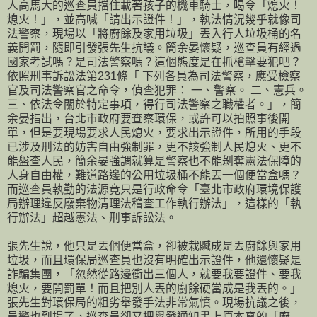
人高馬大的巡查員擋住載著孩子的機車騎士，喝令「熄火！
熄火！」，並高喊「請出示證件！」，執法情況幾乎就像司
法警察，現場以「將廚餘及家用垃圾」丟入行人垃圾桶的名
義開罰，隨即引發張先生抗議。簡余晏懷疑，巡查員有經過
國家考試嗎？是司法警察嗎？這個態度是在抓槍擊要犯吧？
依照刑事訴訟法第231條「 下列各員為司法警察，應受檢察
官及司法警察官之命令，偵查犯罪： 一、警察。 二、憲兵。
三、依法令關於特定事項，得行司法警察之職權者。」，簡
余晏指出，台北市政府要查察環保，或許可以拍照事後開
單，但是要現場要求人民熄火，要求出示證件，所用的手段
已涉及刑法的妨害自由強制罪，更不該強制人民熄火、更不
能盤查人民，簡余晏強調就算是警察也不能剝奪憲法保障的
人身自由權，難道路邊的公用垃圾桶不能丟一個便當盒嗎？
而巡查員執勤的法源竟只是行政命令「臺北市政府環境保護
局辦理違反廢棄物清理法稽查工作執行辦法」，這樣的「執
行辦法」超越憲法、刑事訴訟法。
張先生說，他只是丟個便當盒，卻被栽贓成是丟廚餘與家用
垃圾，而且環保局巡查員也沒有明確出示證件，他還懷疑是
詐騙集團，「忽然從路邊衝出三個人，就要我要證件、要我
熄火，要開罰單！而且把別人丟的廚餘硬當成是我丟的。」
張先生對環保局的粗劣舉發手法非常氣憤。現場抗議之後，
員警也到場了，巡查員卻又把舉發通知書上原本寫的「廚