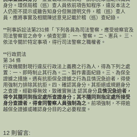
身分。環保局稽（巡）查人員依前項告知程序，違反本法之
人仍拒不提示或雖告知身分但無證明文件，稽（巡）查人
員，應將事實及相關陳述意見記載於稽（巡）查紀錄。
**刑事訴訟法第231條「 下列各員為司法警察，應受檢察官及
司法警察官之命令，偵查犯罪： 一、警察。 二、憲兵。 三、
依法令關於特定事項，得行司法警察之職權者。
**行政罰法
第 34 條
行政機關對現行違反行政法上義務之行為人，得為下列之處
置：一、即時制止其行為。二、製作書面紀錄。三、為保全
證據之措施。遇有抗拒保全證據之行為且情況急迫者，得使
用強制力排除其抗拒。四、確認其身分。其拒絕或規避身分
之查證，經勸導無效，致確實無法 認其身分
且情況急迫者，
得令其隨同到指定處所查證身分；其不隨同到指定處所接受
身分查證者，得會同警察人員強制為之
。前項強制，不得逾
越保全證據或確認身分目的之必要程度。
12 則留言: