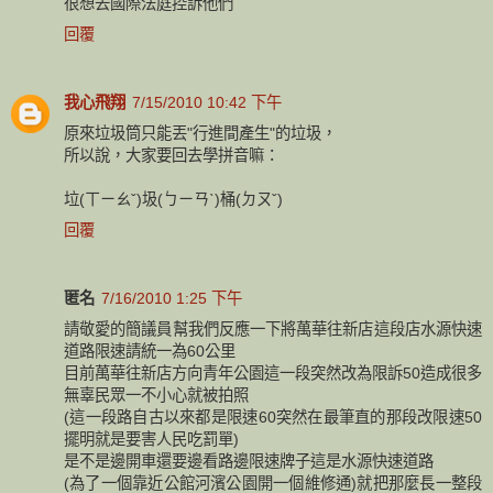
很想去國際法庭控訴他們
回覆
我心飛翔
7/15/2010 10:42 下午
原來垃圾筒只能丟"行進間產生"的垃圾，
所以說，大家要回去學拼音嘛：
垃(ㄒㄧㄠˇ)圾(ㄅㄧㄢˋ)桶(ㄉㄡˇ)
回覆
匿名
7/16/2010 1:25 下午
請敬愛的簡議員幫我們反應一下將萬華往新店這段店水源快速
道路限速請統一為60公里
目前萬華往新店方向青年公園這一段突然改為限訴50造成很多
無辜民眾一不小心就被拍照
(這一段路自古以來都是限速60突然在最筆直的那段改限速50
擺明就是要害人民吃罰單)
是不是邊開車還要邊看路邊限速牌子這是水源快速道路
(為了一個靠近公館河濱公園開一個維修通)就把那麼長一整段