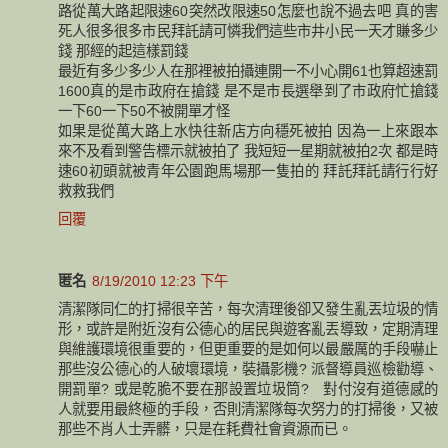
路從萬大路起限速60突然改限速50怎麼也說不過去吧 真的害
死人很多很多市民拜託請可憐我們這些市井小民一天才賺多少
錢 那經的起這樣罰錢
最近有多少多少人在那裡被拍攝連開一不小心開61也算超速罰
1600真的是市政府在搶錢 是不是市長選舉到了市政府忙搶錢
一下60一下50不被開單才怪
如果是從萬大路上水快往新店方向穩死被拍 因為一上來跟本
來不及看到警告標示就被拍了 我短短一星期就被拍2次 都是時
速60初頭就被青年公園跑馬場那一隻拍的 拜託拜託請行行好
救救我們
回覆
匿名
8/19/2010 12:23 下午
清潔隊同仁的打掃很辛苦，每次清理後卻又發生亂丟垃圾的情
形，或許是附近沒有公德心的居民與遊客亂丟導致，定期清理
與維護環境很重要的，但更重要的是如何以最嚴厲的手段嚇止
那些沒公德心的人破壞環境，裝攝影機? 派督導員巡檢勸導、
開罰單? 或是乾脆不要在那設置垃圾筒? 對付沒有道德感的
人就要用最終極的手段，否則清潔隊每次努力的打掃後，又被
那些不肖人士弄髒，只是在耗費社會資源而已。