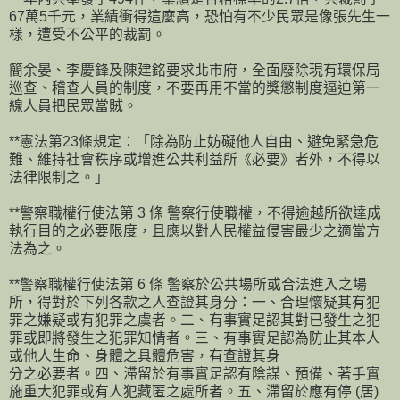
67萬5千元，業績衝得這麼高，恐怕有不少民眾是像張先生一
樣，遭受不公平的裁罰。
簡余晏、李慶鋒及陳建銘要求北市府，全面廢除現有環保局
巡查、稽查人員的制度，不要再用不當的獎懲制度逼迫第一
線人員把民眾當賊。
**憲法第23條規定：「除為防止妨礙他人自由、避免緊急危
難、維持社會秩序或增進公共利益所《必要》者外，不得以
法律限制之。」
**警察職權行使法第 3 條 警察行使職權，不得逾越所欲達成
執行目的之必要限度，且應以對人民權益侵害最少之適當方
法為之。
**警察職權行使法第 6 條 警察於公共場所或合法進入之場
所，得對於下列各款之人查證其身分：一、合理懷疑其有犯
罪之嫌疑或有犯罪之虞者。二、有事實足認其對已發生之犯
罪或即將發生之犯罪知情者。三、有事實足認為防止其本人
或他人生命、身體之具體危害，有查證其身
分之必要者。四、滯留於有事實足認有陰謀、預備、著手實
施重大犯罪或有人犯藏匿之處所者。五、滯留於應有停 (居)