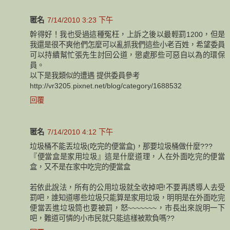
匿名
7/14/2010 3:23 下午
幹得好！我也受過這種冤枉，上訴之後以最輕罰1200，但是
我還是很不爽他們怎麼可以亂抓我們這些小老百姓，希望委員
可以持續幫忙張先生討回公道，懲處那些可惡自以為的環保
員。
以下是我類似的遭遇 提供委員參考
http://vr3205.pixnet.net/blog/category/1688532
回覆
匿名
7/14/2010 4:12 下午
垃圾桶不能丟垃圾(吃完的便當盒)，那要垃圾桶做什麼???
『便當盒是家用垃圾』這是什麼道理，人在外面吃完的便當
盒，又不是在家中吃完的便當盒
若依此說法，所有的公用垃圾就全收掉吧!不要再誘導人去受
罰吧，誰知道哪些垃圾只能算是家用垃圾，明明是在外面吃完
便當丟進垃圾筒也要被罰，怒~~~~~~~，市長出來說明一下
吧，難道可憐的小市民就只能這樣被欺負嗎??