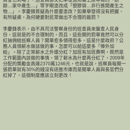
餘…家中產生…」等字眼塗改成「塑膠袋…非行進間產生之
物…」。李慶鋒質疑為什麼要塗改？如果舉發得沒有把握、
有所疑慮，為何硬要對民眾做出不合理的裁罰？
李慶鋒表示，由不具司法警察身份的巡查員來盤查人民身
份，這就是的不合理制的，而且，這些開的罰單竟然可以分
紅抽佣給巡察人員？開單愈多領得愈多，這是什麼政府？公
務人員領薪水做該做的事，怎麼可以給這麼多「俸外加
給」，除了正常薪水之外還分紅？加班有加班費啊，既然是
工作範圍內該做的事情，領了薪水為什麼再分紅了，2009年
分配的獎勵金高達2370萬1246元，也就是說，巡察員每開一
張罰單就有30%的錢沒有送進市庫而是開單人員與長官們分
紅掉了，這個制度應該立刻更改！