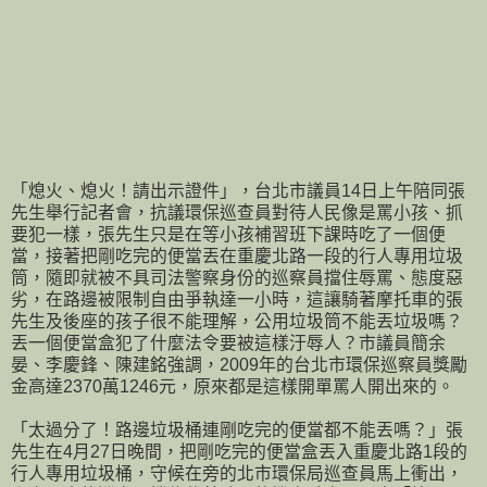
「熄火、熄火！請出示證件」，台北市議員14日上午陪同張
先生舉行記者會，抗議環保巡查員對待人民像是罵小孩、抓
要犯一樣，張先生只是在等小孩補習班下課時吃了一個便
當，接著把剛吃完的便當丟在重慶北路一段的行人專用垃圾
筒，隨即就被不具司法警察身份的巡察員擋住辱罵、態度惡
劣，在路邊被限制自由爭執達一小時，這讓騎著摩托車的張
先生及後座的孩子很不能理解，公用垃圾筒不能丟垃圾嗎？
丟一個便當盒犯了什麼法令要被這樣汙辱人？市議員簡余
晏、李慶鋒、陳建銘強調，2009年的台北市環保巡察員獎勵
金高達2370萬1246元，原來都是這樣開單罵人開出來的。
「太過分了！路邊垃圾桶連剛吃完的便當都不能丟嗎？」張
先生在4月27日晚間，把剛吃完的便當盒丟入重慶北路1段的
行人專用垃圾桶，守候在旁的北市環保局巡查員馬上衝出，