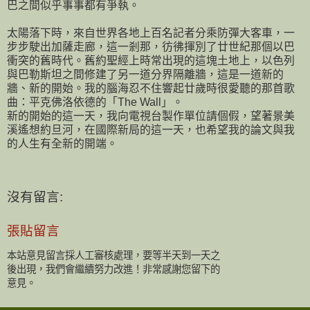
巴之間似乎事事都有爭執。
太陽落下時，來自世界各地上百名記者分乘防彈大客車，一
步步駛出加薩走廊，這一剎那，彷彿揮別了廿世紀那個以巴
衝突的舊時代。舊約聖經上時常出現的這塊土地上，以色列
與巴勒斯坦之間修建了另一道分界隔離牆，這是一道新的
牆、新的開始。我的腦海忍不住響起廿歲時很愛聽的那首歌
曲：平克佛洛依德的「The Wall」。
新的開始的這一天，我向電視台製作單位請個假，望著景美
溪遙想約旦河，在國際新局的這一天，也希望我的論文與我
的人生有全新的開端。
沒有留言:
張貼留言
本站意見留言採人工審核處理，要等半天到一天之
後出現，我們會繼續努力改進！非常感謝您留下的
意見。