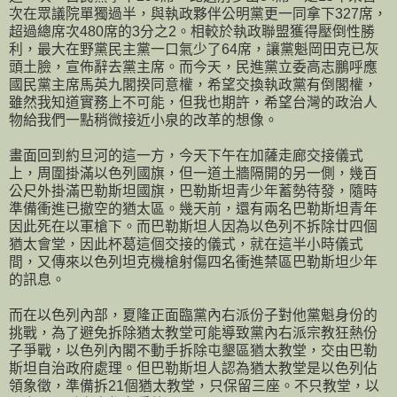
次在眾議院單獨過半，與執政夥伴公明黨更一同拿下327席，
超過總席次480席的3分之2。相較於執政聯盟獲得壓倒性勝
利，最大在野黨民主黨一口氣少了64席，讓黨魁岡田克已灰
頭土臉，宣佈辭去黨主席。而今天，民進黨立委高志鵬呼應
國民黨主席馬英九閣揆同意權，希望交換執政黨有倒閣權，
雖然我知道實務上不可能，但我也期許，希望台灣的政治人
物給我們一點稍微接近小泉的改革的想像。
畫面回到約旦河的這一方，今天下午在加薩走廊交接儀式
上，周圍掛滿以色列國旗，但一道土牆隔開的另一側，幾百
公尺外掛滿巴勒斯坦國旗，巴勒斯坦青少年蓄勢待發，隨時
準備衝進已撤空的猶太區。幾天前，還有兩名巴勒斯坦青年
因此死在以軍槍下。而巴勒斯坦人因為以色列不拆除廿四個
猶太會堂，因此杯葛這個交接的儀式，就在這半小時儀式
間，又傳來以色列坦克機槍射傷四名衝進禁區巴勒斯坦少年
的訊息。
而在以色列內部，夏隆正面臨黨內右派份子對他黨魁身份的
挑戰，為了避免拆除猶太教堂可能導致黨內右派宗教狂熱份
子爭戰，以色列內閣不動手拆除屯墾區猶太教堂，交由巴勒
斯坦自治政府處理。但巴勒斯坦人認為猶太教堂是以色列佔
領象徵，準備拆21個猶太教堂，只保留三座。不只教堂，以