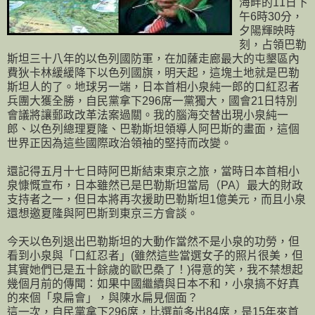
海畔的11日下
午6時30分，
夕陽輝映時
刻，占領巴勒
斯坦三十八年的以色列國防軍，在加薩走廊最大的屯墾區內
費狄卡林緩緩降下以色列國旗，明天起，這塊土地就是巴勒
斯坦人的了。地球另一端，日本首相小泉純一郎的口紅忍者
兵團大獲全勝，自民黨拿下296席一黨獨大，國會21日特別
會議將讓郵政改革法案過關。我的腦海交替出現小泉純一
郎、以色列總理夏隆、巴勒斯坦領導人阿巴斯的畫面，這個
世界正因為這些國際政治領袖的堅持而改變。
還記得五月十七日時阿巴斯結束東京之旅，當時日本首相小
泉慷慨宣布，日本雖然已是巴勒斯坦當局（PA）最大的財政
支持者之一，但日本將再次援助巴勒斯坦1億美元，而且小泉
還想邀夏隆與阿巴斯到東京三方會談。
今天以色列退出巴勒斯坦的大動作當然不是小泉的功勞，但
看到小泉與「口紅忍者」(雖然這些當選女子的照片很美，但
其實她們已是五十餘歲的歐巴桑了！)得意的笑，我不禁想起
幾個月前的傳聞：如果中國繼續與日本不和，小泉搞不好真
的來個「泉扁會」，與陳水扁見個面？
這一次，自民黨拿下296席，比選前多出84席，是15年來首