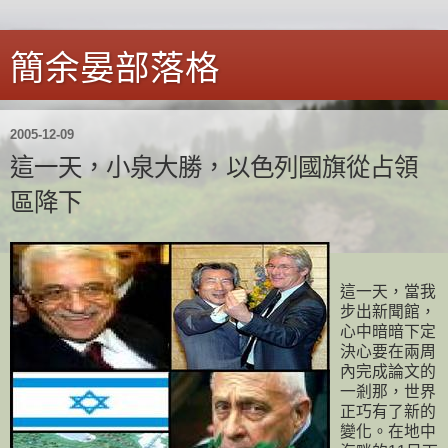
簡余晏部落格
2005-12-09
這一天，小泉大勝，以色列國旗從占領
區降下
這一天，當我
步出新聞館，
心中暗暗下定
決心要在兩周
內完成論文的
一剎那，世界
正巧有了新的
變化。在地中