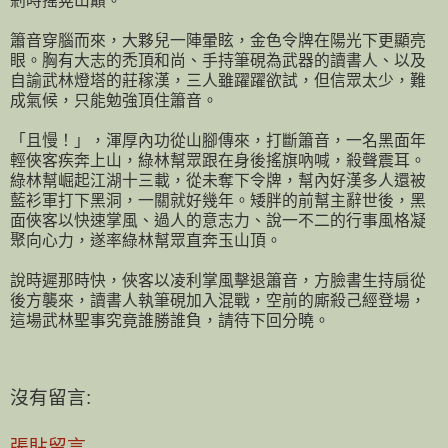
剎時搖晃山巔。
簫音穿腦而來，大夥兒一陣暈眩，金色令牌在陽光下更顯亮
眼。胸有大志的禿頂和尚、手持筆硯為武器的讀書人、以及
自諭武林燈塔的莊稼漢，三人雖躍躍欲試，但信眾太少，難
成氣候，只能勉強頂住簫音。
「且慢！」，渾厚內功從山腳傳來，打斷簫音，一名黑面年
輕俠客疾奔上山，綠林幫眾跟在身後搖旗吶喊，殺聲震耳。
綠林幫崛起江湖十三載，從未奪下令牌，幫內好漢多人還被
藍衫軍打下黑洞，一關就好幾年。矮胖的前幫主辭世後，黑
面俠客以快速掌風、過人的意志力、說一不二的行事風格凝
聚向心力，遂率綠林幫眾直奔玉山頂。
說時遲那時快，俠客以凌利掌風擊退簫音，方臉書生持扇從
後方襲來，讀書人執筆硯加入混戰，空前的廝殺己經登場，
這場武林聖事究竟誰勝誰負，請待下回分曉。
沒有留言:
張貼留言