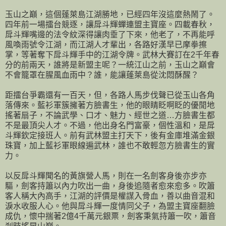
玉山之巔，這個蓬萊島江湖勝地，已經四年沒這麼熱鬧了。
四年前一場擂台競逐，讓戽斗輝蟬連盟主寶座。四載春秋，
戽斗輝嘴邊的法令紋深得讓肉垂了下來，他老了，不再能呼
風喚雨號令江湖，而江湖人才輩出，各路好漢早已摩拳擦
掌，等著奪下戽斗輝手中的江湖令牌。武林大賽訂在2千年春
分的前兩天，誰將是新盟主呢？一統江山之前，玉山之巔會
不會籠罩在腥風血雨中？誰，能讓蓬萊島從沈悶酥醒？
距擂台爭霸還有一百天，但，各路人馬步伐聲已從玉山各角
落傳來。藍衫軍簇擁著方臉書生，他的眼睛眨啊眨的優閒地
搖著扇子，不論武學、口才、魅力、經世之道…方臉書生都
不是最頂尖人才。不過，他出身名門富豪，個性溫和，是戽
斗輝欽定接班人。前有武林盟主打天下，後有金庫堆滿金銀
珠寶，加上藍衫軍眼線遍武林，誰也不敢輕忽方臉書生的實
力。
以反戽斗輝聞名的黃旗營人馬，則在一名劍客身後亦步亦
驅，劍客持簫以內力吹出一曲，身後追隨者愈來愈多。吹簫
客人稱大內高手，江湖的評價是權謀入骨血，善以曲音混和
淚水收服人心。他與戽斗輝一度情同父子，為盟主寶座翻臉
成仇，懷中揣著2億4千萬元銀票，劍客秉氣持簫一吹，簫音